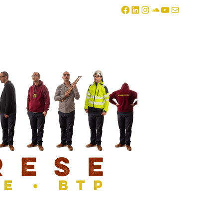
Facebook
LinkedIn
Instagram
SoundCloud
YouTube
E-mail