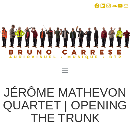
Facebook
LinkedIn
Instagra
SoundC
YouT
E-ma
JÉRÔME MATHEVON
QUARTET | OPENING
THE TRUNK