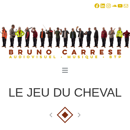
Facebook
LinkedIn
Instagra
SoundC
YouT
E-ma
LE JEU DU CHEVAL