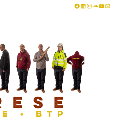
Facebook
LinkedIn
Instagram
SoundCloud
YouTube
E-mail