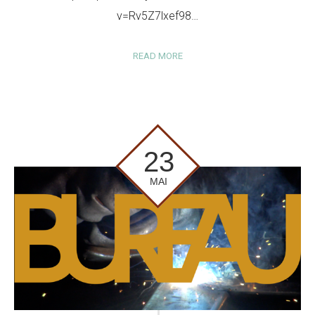
v=Rv5Z7lxef98…
READ MORE
23
MAI