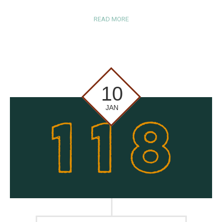
READ MORE
10
JAN