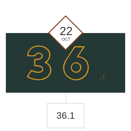
22
OCT
36.1